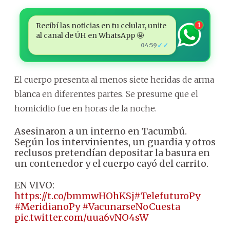
Recibí las noticias en tu celular, unite
1
al canal de ÚH en WhatsApp 🤩
✓✓
04:59
El cuerpo presenta al menos siete heridas de arma
blanca en diferentes partes. Se presume que el
homicidio fue en horas de la noche.
Asesinaron a un interno en Tacumbú.
Según los intervinientes, un guardia y otros
reclusos pretendían depositar la basura en
un contenedor y el cuerpo cayó del carrito.
EN VIVO:
https://t.co/bmmwHOhKSj
#TelefuturoPy
#MeridianoPy
#VacunarseNoCuesta
pic.twitter.com/uua6vNO4sW