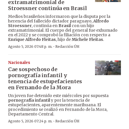
extramatrimonial de
Stroessner continúa en Brasil
Medios brasileños informaron que la disputa por la
herencia del fallecido dictador paraguayo,
Alfredo
Stroessner
, continúa en
Brasil
con un hijo
extramatrimonial. El cuerpo del general fue exhumado
en el 2022 y se comprobó la filiación con respecto a
Enrique Alfredo Fleitas
, hijo de
Michele Fleitas
.
·
Agosto 5, 2026 07:48 p. m.
Redacción ÚH
Nacionales
Cae sospechoso de
pornografía infantil y
tenencia de estupefacientes
en Fernando de la Mora
Un joven fue detenido este miércoles por supuesta
pornografía infantil
y por la tenencia de
estupefacientes, aparentemente marihuana. El
procedimiento se realizó en Fernando de la Mora,
Departamento Central.
·
Agosto 5, 2026 07:24 p. m.
Redacción ÚH