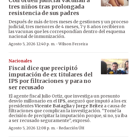
Con orden judicial vacunan a
tres niños tras prolongada
resistencia de sus padres
Después de más de tres meses de gestiones y un proceso
judicial, tres menores de 4 meses, 7 y 8 años recibieron
las vacunas que les correspondían dentro del esquema
nacional de inmunización.
·
Agosto 5, 2026 12:40 p. m.
Wilson Ferreira
Nacionales
Fiscal dice que precipitó
imputación de ex titulares del
IPS por filtraciones y para no
ser recusado
El agente fiscal Julio Ortiz, que investiga un presunto
desvío millonario en el
IPS
, aseguró que imputó a los ex
presidentes
Vicente Bataglia
y
Jorge Brítez
a causa de
filtraciones que complican la investigación. “Tomé la
decisión de precipitar la imputación porque, si no, ya iba
a ser recusado seguramente”, expresó.
·
Agosto 5, 2026 12:08 p. m.
Redacción ÚH