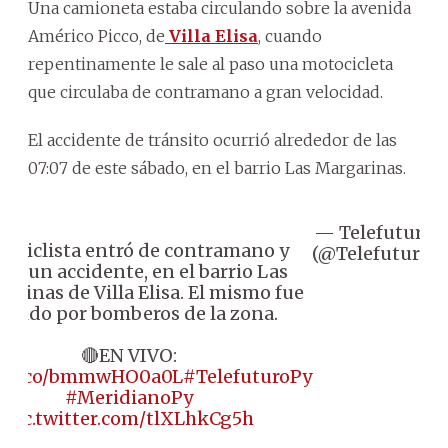
Una camioneta estaba circulando sobre la avenida
Américo Picco, de
Villa Elisa
, cuando
repentinamente le sale al paso una motocicleta
que circulaba de contramano a gran velocidad.
El accidente de tránsito ocurrió alrededor de las
07:07 de este sábado, en el barrio Las Margarinas.
— Telefuturo
A
ociclista entró de contramano y
(@Telefuturo)
rió un accidente, en el barrio Las
rinas de Villa Elisa. El mismo fue
istido por bomberos de la zona.
🔴EN VIVO:
://t.co/bmmwHO0a0L
#TelefuturoPy
#MeridianoPy
pic.twitter.com/tlXLhkCg5h