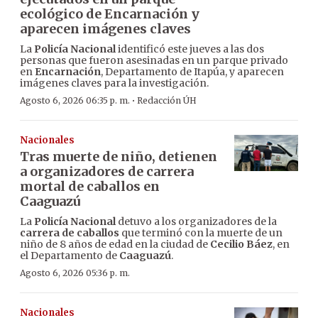
ecológico de Encarnación y
aparecen imágenes claves
La
Policía Nacional
identificó este jueves a las dos
personas que fueron asesinadas en un parque privado
en
Encarnación
, Departamento de Itapúa, y aparecen
imágenes claves para la investigación.
·
Agosto 6, 2026 06:35 p. m.
Redacción ÚH
Nacionales
Tras muerte de niño, detienen
a organizadores de carrera
mortal de caballos en
Caaguazú
La
Policía Nacional
detuvo a los organizadores de la
carrera de caballos
que terminó con la muerte de un
niño de 8 años de edad en la ciudad de
Cecilio Báez
, en
el Departamento de
Caaguazú
.
Agosto 6, 2026 05:36 p. m.
Nacionales