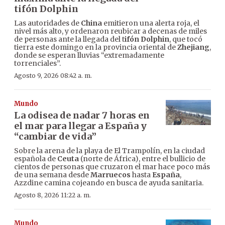
tifón Dolphin
Las autoridades de
China
emitieron una alerta roja, el
nivel más alto, y ordenaron reubicar a decenas de miles
de personas ante la llegada del t
ifón Dolphin
, que tocó
tierra este domingo en la provincia oriental de
Zhejiang
,
donde se esperan lluvias “extremadamente
torrenciales”.
Agosto 9, 2026 08:42 a. m.
Mundo
La odisea de nadar 7 horas en
el mar para llegar a España y
“cambiar de vida”
Sobre la arena de la playa de El Trampolín, en la ciudad
española de
Ceuta
(norte de África), entre el bullicio de
cientos de personas que cruzaron el mar hace poco más
de una semana desde
Marruecos
hasta
España
,
Azzdine camina cojeando en busca de ayuda sanitaria.
Agosto 8, 2026 11:22 a. m.
Mundo