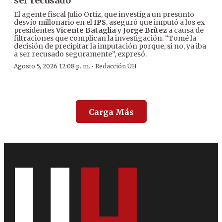
ser recusado
El agente fiscal Julio Ortiz, que investiga un presunto
desvío millonario en el
IPS
, aseguró que imputó a los ex
presidentes
Vicente Bataglia
y
Jorge Brítez
a causa de
filtraciones que complican la investigación. “Tomé la
decisión de precipitar la imputación porque, si no, ya iba
a ser recusado seguramente”, expresó.
·
Agosto 5, 2026 12:08 p. m.
Redacción ÚH
Carga Más