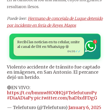
resultaron ilesos.
Puede leer:
Hermano de concejala de Luque detenido
por incidente en feria de Reyes Magos
Recibí las noticias en tu celular, unite
1
al canal de ÚH en WhatsApp 🤩
✓✓
04:59
Violento accidente de tránsito fue captado
en imágenes, en San Antonio. El percance
dejó un herido.
🔴EN VIVO:
https://t.co/bmmwHO0HQj
#TelefuturoPy
#DiaADiaPy
pic.twitter.com/haDlxdFDgG
— Telefuturo (@Telefuturo)
January 6, 2025