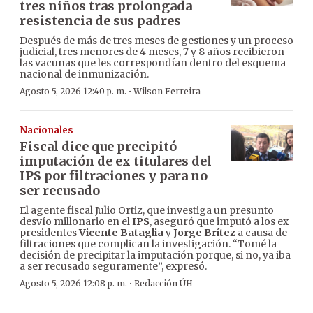
tres niños tras prolongada
resistencia de sus padres
Después de más de tres meses de gestiones y un proceso
judicial, tres menores de 4 meses, 7 y 8 años recibieron
las vacunas que les correspondían dentro del esquema
nacional de inmunización.
·
Agosto 5, 2026 12:40 p. m.
Wilson Ferreira
Nacionales
Fiscal dice que precipitó
imputación de ex titulares del
IPS por filtraciones y para no
ser recusado
El agente fiscal Julio Ortiz, que investiga un presunto
desvío millonario en el
IPS
, aseguró que imputó a los ex
presidentes
Vicente Bataglia
y
Jorge Brítez
a causa de
filtraciones que complican la investigación. “Tomé la
decisión de precipitar la imputación porque, si no, ya iba
a ser recusado seguramente”, expresó.
·
Agosto 5, 2026 12:08 p. m.
Redacción ÚH