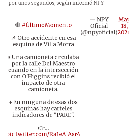
por unos segundos, según informó NPY.
— NPY
May
🔴
#ÚltimoMomento
Oficial
18,
(@npyoficial)
2026
📌 Otro accidente en esa
esquina de Villa Morra
♦️ Una camioneta circulaba
por la calle Del Maestro
cuando en la intersección
con O'Higgins recibió el
impacto de otra
camioneta.
♦️ En ninguna de esas dos
esquinas hay carteles
indicadores de "PARE".
👉…
pic.twitter.com/Ra1eAlAsr4