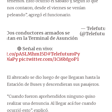
tenemos. Esto ocurrió el sábado y, según lo que
nos contaron, desde el viernes se venían
peleando”, agregó el funcionario.
— Telefuturo
📌 Dos conductores armados se
(@Telefuturo)
rentan en la Terminal de Asunción
🔴 Señal en vivo:
ps://t.co/pASLMhm15D
#TelefuturoPy
aADíaPy
pic.twitter.com/1Ci6bfgoP1
El altercado se dio luego de que llegaran hasta la
Estación de Buses y descendieran sus pasajeros.
“Cuando fueron aprehendidos ninguno quiso
realizar una denuncia. Al llegar acá fue cuando
ocurrió esto”, explicó.