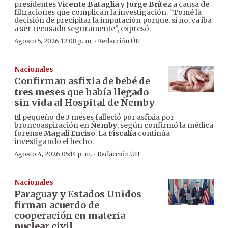
presidentes
Vicente Bataglia
y
Jorge Brítez
a causa de
filtraciones que complican la investigación. “Tomé la
decisión de precipitar la imputación porque, si no, ya iba
a ser recusado seguramente”, expresó.
·
Agosto 5, 2026 12:08 p. m.
Redacción ÚH
Nacionales
Confirman asfixia de bebé de
tres meses que había llegado
sin vida al Hospital de Ñemby
El pequeño de 3 meses falleció por asfixia por
broncoaspiración en
Ñemby
, según confirmó la médica
forense
Magalí Enciso
. La
Fiscalía
continúa
investigando el hecho.
·
Agosto 4, 2026 05:14 p. m.
Redacción ÚH
Nacionales
Paraguay y Estados Unidos
firman acuerdo de
cooperación en materia
nuclear civil