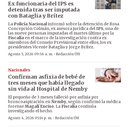
Ex funcionaria del IPS es
detenida tras ser imputada
con Bataglia y Brítez
La
Policía Nacional
informó sobre la detención de Rosa
Concepción Colmán, ex asesora jurídica del
IPS
, una de
las nueve personas imputadas el martes último por la
Fiscalía
en el marco de la investigación contra ex
miembros del Consejo Previsional entre ellos, los ex
presidentes Vicente Bataglia y Jorge Brítez.
·
Agosto 5, 2026 09:56 a. m.
Redacción ÚH
Nacionales
Confirman asfixia de bebé de
tres meses que había llegado
sin vida al Hospital de Ñemby
El pequeño de 3 meses falleció por asfixia por
broncoaspiración en
Ñemby
, según confirmó la médica
forense
Magalí Enciso
. La
Fiscalía
continúa
investigando el hecho.
·
Agosto 4, 2026 05:14 p. m.
Redacción ÚH