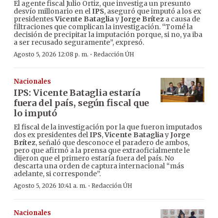
El agente fiscal Julio Ortiz, que investiga un presunto
desvío millonario en el
IPS
, aseguró que imputó a los ex
presidentes
Vicente Bataglia
y
Jorge Brítez
a causa de
filtraciones que complican la investigación. “Tomé la
decisión de precipitar la imputación porque, si no, ya iba
a ser recusado seguramente”, expresó.
·
Agosto 5, 2026 12:08 p. m.
Redacción ÚH
Nacionales
IPS: Vicente Bataglia estaría
fuera del país, según fiscal que
lo imputó
El fiscal de la investigación por la que fueron imputados
dos ex presidentes del
IPS
,
Vicente Bataglia
y
Jorge
Brítez
, señaló que desconoce el paradero de ambos,
pero que afirmó a la prensa que extraoficialmente le
dijeron que el primero estaría fuera del país. No
descarta una orden de captura internacional “más
adelante, si corresponde”.
·
Agosto 5, 2026 10:41 a. m.
Redacción ÚH
Nacionales