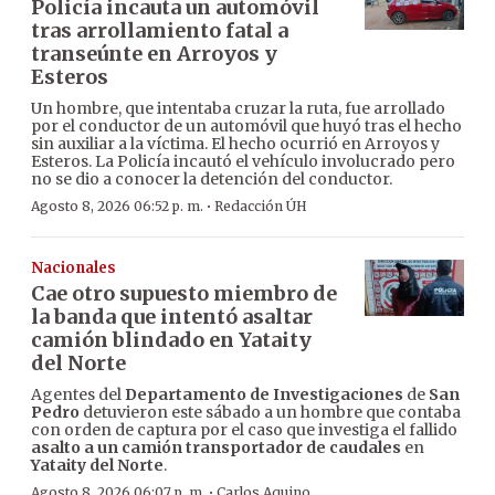
Policía incauta un automóvil
tras arrollamiento fatal a
transeúnte en Arroyos y
Esteros
Un hombre, que intentaba cruzar la ruta, fue arrollado
por el conductor de un automóvil que huyó tras el hecho
sin auxiliar a la víctima. El hecho ocurrió en Arroyos y
Esteros. La Policía incautó el vehículo involucrado pero
no se dio a conocer la detención del conductor.
·
Agosto 8, 2026 06:52 p. m.
Redacción ÚH
Nacionales
Cae otro supuesto miembro de
la banda que intentó asaltar
camión blindado en Yataity
del Norte
Agentes del
Departamento de Investigaciones
de
San
Pedro
detuvieron este sábado a un hombre que contaba
con orden de captura por el caso que investiga el fallido
asalto a un camión transportador de caudales
en
Yataity del Norte
.
·
Agosto 8, 2026 06:07 p. m.
Carlos Aquino