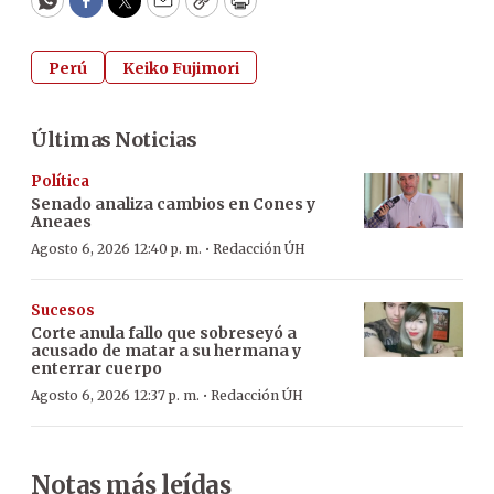
WhatsApp
Facebook
Twitter
Email
Copy
Print
Perú
Keiko Fujimori
Últimas Noticias
Política
Senado analiza cambios en Cones y
Aneaes
·
Agosto 6, 2026 12:40 p. m.
Redacción ÚH
Sucesos
Corte anula fallo que sobreseyó a
acusado de matar a su hermana y
enterrar cuerpo
·
Agosto 6, 2026 12:37 p. m.
Redacción ÚH
Notas más leídas