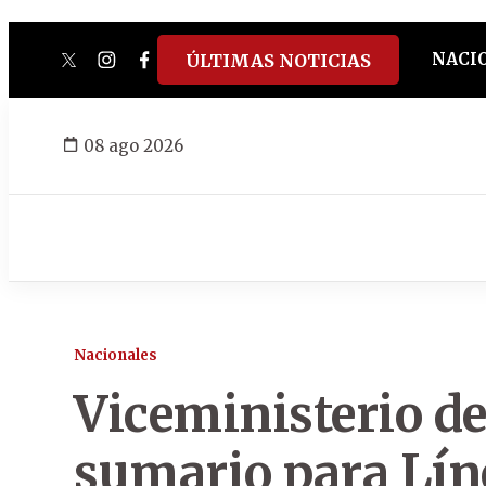
NACI
ÚLTIMAS NOTICIAS
twitter
instagram
facebook
tiktok
youtube
spotify
08 ago 2026
Nacionales
Viceministerio d
sumario para Lín