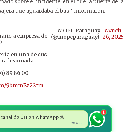
ado sobre el incidente, en el que la puerta de la
sajera que aguardaba el bus”, informaron.
— MOPC Paraguay
March
mario a empresa de
(@mopcparaguay)
26, 2025
0
erta en una de sus
era lesionada.
6) 89 86 00.
.com/9bmmEz22tm
1
 al canal de ÚH en WhatsApp 🤩
08:23
✓✓