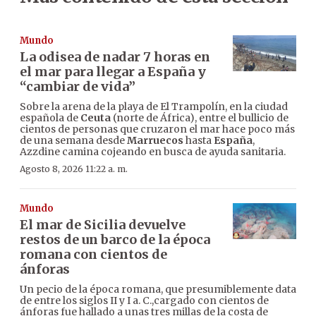
Mundo
La odisea de nadar 7 horas en
el mar para llegar a España y
“cambiar de vida”
Sobre la arena de la playa de El Trampolín, en la ciudad
española de
Ceuta
(norte de África), entre el bullicio de
cientos de personas que cruzaron el mar hace poco más
de una semana desde
Marruecos
hasta
España
,
Azzdine camina cojeando en busca de ayuda sanitaria.
Agosto 8, 2026 11:22 a. m.
Mundo
El mar de Sicilia devuelve
restos de un barco de la época
romana con cientos de
ánforas
Un pecio de la época romana, que presumiblemente data
de entre los siglos II y I a. C.,cargado con cientos de
ánforas fue hallado a unas tres millas de la costa de