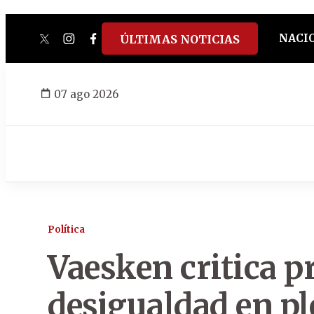
NACI
ÚLTIMAS NOTICIAS
twitter
instagram
facebook
tiktok
youtube
spotify
07 ago 2026
Política
Vaesken critica pr
desigualdad en p