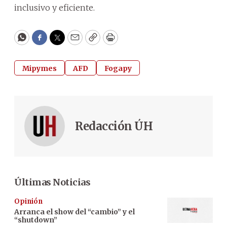
inclusivo y eficiente.
WhatsApp
Facebook
Twitter
Email
Copy
Print
Mipymes
AFD
Fogapy
Redacción ÚH
Últimas Noticias
Opinión
Arranca el show del “cambio” y el
“shutdown”