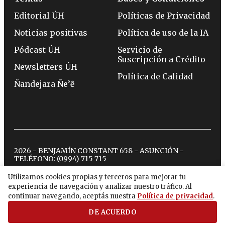
Editorial ÚH
Políticas de Privacidad
Noticias positivas
Política de uso de la IA
Pódcast ÚH
Servicio de
Suscripción a Crédito
Newsletters ÚH
Política de Calidad
Ñandejara Ñe’ẽ
2026 - BENJAMÍN CONSTANT 658 - ASUNCIÓN -
TELÉFONO:
(0994) 715 715
Utilizamos cookies propias y terceros para mejorar tu
experiencia de navegación y analizar nuestro tráfico. Al
twitter
instagram
facebook
tiktok
youtube
spotify
continuar navegando, aceptás nuestra
Política de privacidad
.
DE ACUERDO