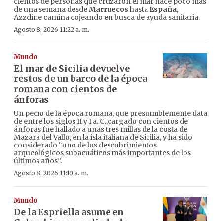
cientos de personas que cruzaron el mar hace poco más
de una semana desde
Marruecos
hasta
España
,
Azzdine camina cojeando en busca de ayuda sanitaria.
Agosto 8, 2026 11:22 a. m.
Mundo
El mar de Sicilia devuelve
restos de un barco de la época
romana con cientos de
ánforas
Un pecio de la época romana, que presumiblemente data
de entre los siglos II y I a. C.,cargado con cientos de
ánforas fue hallado a unas tres millas de la costa de
Mazara del Vallo, en la isla italiana de Sicilia, y ha sido
considerado “uno de los descubrimientos
arqueológicos subacuáticos más importantes de los
últimos años”.
Agosto 8, 2026 11:10 a. m.
Mundo
De la Espriella asume en