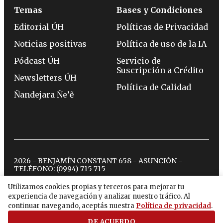
Temas
Bases y Condiciones
Editorial ÚH
Políticas de Privacidad
Noticias positivas
Política de uso de la IA
Pódcast ÚH
Servicio de
Suscripción a Crédito
Newsletters ÚH
Política de Calidad
Ñandejara Ñe’ẽ
2026 - BENJAMÍN CONSTANT 658 - ASUNCIÓN -
TELÉFONO:
(0994) 715 715
Utilizamos cookies propias y terceros para mejorar tu
experiencia de navegación y analizar nuestro tráfico. Al
twitter
instagram
facebook
tiktok
youtube
spotify
continuar navegando, aceptás nuestra
Política de privacidad
.
DE ACUERDO