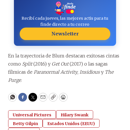
Recibí cada jueves, las mejores actis para tu
finde directo a tu correo
Newsletter
En la trayectoria de Blum destacan exitosas cintas
como
Split
(2016) y
Get Out
(2017) o las sagas
fílmicas de
Paranormal Activity
,
Insidious
y
The
Purge
.
WhatsApp
Facebook
Twitter
Email
Copy
Print
Universal Pictures
Hilary Swank
Betty Gilpin
Estados Unidos (EEUU)