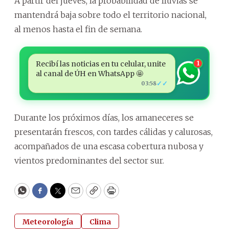
A partir del jueves, la probabilidad de lluvias se
mantendrá baja sobre todo el territorio nacional,
al menos hasta el fin de semana.
Recibí las noticias en tu celular, unite
1
al canal de ÚH en WhatsApp 🤩
✓✓
03:58
Durante los próximos días, los amaneceres se
presentarán frescos, con tardes cálidas y calurosas,
acompañados de una escasa cobertura nubosa y
vientos predominantes del sector sur.
WhatsApp
Facebook
Twitter
Email
Copy
Print
Meteorología
Clima