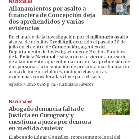
Nacionales
Allanamientos por asalto a
financiera de Concepción deja
dos aprehendidos y varias
evidencias
En el marco de la investigación por el
millonario asalto
al local de créditos
Credi Ágil
, ocurrido el pasado 30 de
julio en el centro de
Concepción
, agentes del
Departamento de Investigaciones de Hechos Punibles
de la
Policía Nacional
realizaron este viernes una serie
de allanamientos que culminaron con la aprehensión de
dos personas, la incautación de presunta marihuana, un
arma de fuego, celulares, motocicletas y otras
evidencias consideradas clave para el caso.
·
Agosto 7, 2026 07:45 p. m.
Justiniano Riveros
Nacionales
Abogado denuncia falta de
Justicia en Curuguaty y
cuestiona a jueza por demora
en medida cautelar
El abogado Édgar González, representante legal del