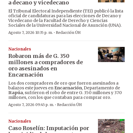
a decano y vicedecano
El Tribunal Electoral Independiente (TEI) publicó la lista
oficial de candidaturas para las elecciones de Decano y
Vicedecano de la Facultad de Derecho y Ciencias
Sociales de la Universidad Nacional de Asunción (UNA).
·
Agosto 7, 2026 10:35 p. m.
Redacción ÚH
Nacionales
Robaron más de G. 350
millones a compradores de
oro asesinados en
Encarnación
Los dos compradores de oro que fueron asesinados a
balazos este jueves en
Encarnación
, Departamento de
Itapúa
, sufrieron el robo de entre G. 350 millones y 370
millones, con los que contaban para comprar oro.
·
Agosto 7, 2026 09:45 p. m.
Redacción ÚH
Nacionales
Caso Roselín: Imputación por