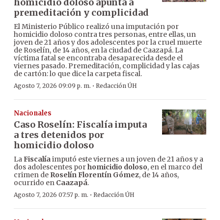
homicidio doloso apunta a
premeditación y complicidad
El Ministerio Público realizó una imputación por
homicidio doloso contra tres personas, entre ellas, un
joven de 21 años y dos adolescentes por la cruel muerte
de Roselín, de 14 años, en la ciudad de Caazapá. La
víctima fatal se encontraba desaparecida desde el
viernes pasado. Premeditación, complicidad y las cajas
de cartón: lo que dice la carpeta fiscal.
·
Agosto 7, 2026 09:09 p. m.
Redacción ÚH
Nacionales
Caso Roselín: Fiscalía imputa
a tres detenidos por
homicidio doloso
La
Fiscalía
imputó este viernes a un joven de 21 años y a
dos adolescentes por
homicidio doloso
, en el marco del
crimen de
Roselín Florentín Gómez
, de 14 años,
ocurrido en
Caazapá
.
·
Agosto 7, 2026 07:57 p. m.
Redacción ÚH