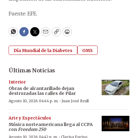
Fuente: EFE.
WhatsApp
Facebook
Twitter
Email
Copy
Print
Día Mundial de la Diabetes
OMS
Últimas Noticias
Interior
Obras de alcantarillado dejan
destrozadas las calles de Pilar
·
Agosto 10, 2026 04:44 p. m.
Juan José Brull
Arte y Espectáculos
Música norteamericana llega al CCPA
con
Freedom 250
·
Agosto 10, 2026 04:42 p. m.
Clarisa Enciso