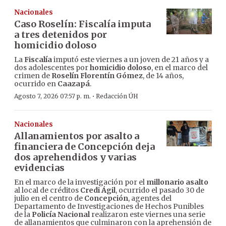
Nacionales
Caso Roselín: Fiscalía imputa
a tres detenidos por
homicidio doloso
La
Fiscalía
imputó este viernes a un joven de 21 años y a
dos adolescentes por
homicidio doloso
, en el marco del
crimen de
Roselín Florentín Gómez
, de 14 años,
ocurrido en
Caazapá
.
·
Agosto 7, 2026 07:57 p. m.
Redacción ÚH
Nacionales
Allanamientos por asalto a
financiera de Concepción deja
dos aprehendidos y varias
evidencias
En el marco de la investigación por el
millonario asalto
al local de créditos
Credi Ágil
, ocurrido el pasado 30 de
julio en el centro de
Concepción
, agentes del
Departamento de Investigaciones de Hechos Punibles
de la
Policía Nacional
realizaron este viernes una serie
de allanamientos que culminaron con la aprehensión de