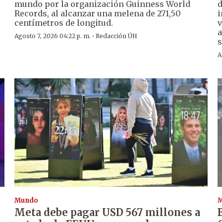
mundo por la organización Guinness World
d
Records, al alcanzar una melena de 271,50
i
centímetros de longitud.
v
a
·
Agosto 7, 2026 04:22 p. m.
Redacción ÚH
s
A
Mundo
Meta debe pagar USD 567 millones a