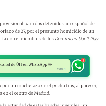
provisional para dos detenidos, un español de
riano de 27, por el presunto homicidio de un
erta entre miembros de los
Dominican Don’t Play
1
 al canal de ÚH en WhatsApp 🤩
00:35
✓✓
por un machetazo en el pecho tras, al parecer,
s en el centro de Madrid.
 la actividad de estas bandas juveniles, un