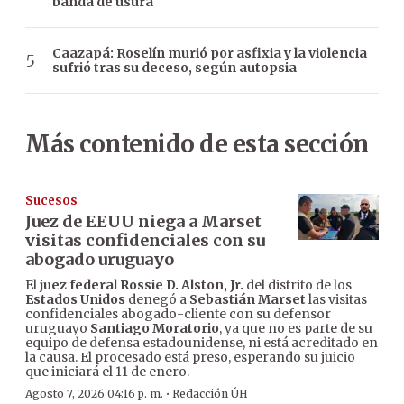
banda de usura
Caazapá: Roselín murió por asfixia y la violencia
sufrió tras su deceso, según autopsia
Más contenido de esta sección
Sucesos
Juez de EEUU niega a Marset
visitas confidenciales con su
abogado uruguayo
El
juez federal Rossie D. Alston, Jr.
del distrito de los
Estados Unidos
denegó a
Sebastián Marset
las visitas
confidenciales abogado-cliente con su defensor
uruguayo
Santiago Moratorio
, ya que no es parte de su
equipo de defensa estadounidense, ni está acreditado en
la causa. El procesado está preso, esperando su juicio
que iniciará el 11 de enero.
·
Agosto 7, 2026 04:16 p. m.
Redacción ÚH