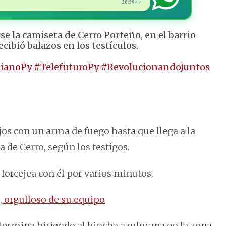
20:59
✓✓
se la camiseta de Cerro Porteño, en el barrio
cibió balazos en los testículos.
ianoPy
#TelefuturoPy
#RevolucionandoJuntos
jos con un arma de fuego hasta que llega a la
 de Cerro, según los testigos.
 forcejea con él por varios minutos.
 orgulloso de su equipo
termina hiriendo al hincha azulgrana en la zona