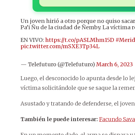
Un joven hirió a otro porque no quiso sacar
Pa’i Ñu de la ciudad de Ñemby. La víctima re
EN VIVO:
https://t.co/pASLMhm15D
#Merid
pic.twitter.com/mSXE3Tp34L
— Telefuturo (@Telefuturo)
March 6, 2023
Luego, el desconocido lo apunta desde lo le
víctima solicitándole que se saque la remera
Asustado y tratando de defenderse, el joven
También le puede interesar:
Facundo Sava,
En un momento dado, el arma se dispara y 