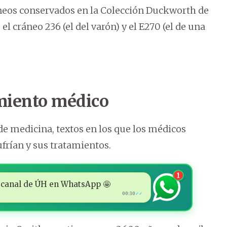
áneos conservados en la Colección Duckworth de
l cráneo 236 (el del varón) y el E270 (el de una
miento médico
de medicina, textos en los que los médicos
frían y sus tratamientos.
1
 al canal de ÚH en WhatsApp 🤩
00:30
✓✓