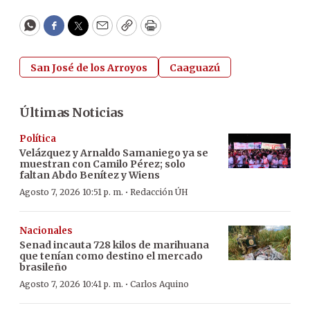
WhatsApp
Facebook
Twitter
Email
Copy
Print
San José de los Arroyos
Caaguazú
Últimas Noticias
Política
Velázquez y Arnaldo Samaniego ya se
muestran con Camilo Pérez; solo
faltan Abdo Benítez y Wiens
·
Agosto 7, 2026 10:51 p. m.
Redacción ÚH
Nacionales
Senad incauta 728 kilos de marihuana
que tenían como destino el mercado
brasileño
·
Agosto 7, 2026 10:41 p. m.
Carlos Aquino