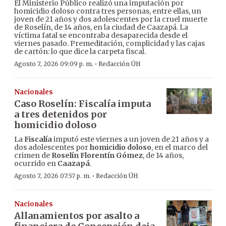
El Ministerio Público realizó una imputación por
homicidio doloso contra tres personas, entre ellas, un
joven de 21 años y dos adolescentes por la cruel muerte
de Roselín, de 14 años, en la ciudad de Caazapá. La
víctima fatal se encontraba desaparecida desde el
viernes pasado. Premeditación, complicidad y las cajas
de cartón: lo que dice la carpeta fiscal.
·
Agosto 7, 2026 09:09 p. m.
Redacción ÚH
Nacionales
Caso Roselín: Fiscalía imputa
a tres detenidos por
homicidio doloso
La
Fiscalía
imputó este viernes a un joven de 21 años y a
dos adolescentes por
homicidio doloso
, en el marco del
crimen de
Roselín Florentín Gómez
, de 14 años,
ocurrido en
Caazapá
.
·
Agosto 7, 2026 07:57 p. m.
Redacción ÚH
Nacionales
Allanamientos por asalto a