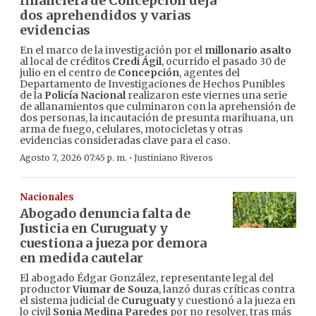
financiera de Concepción deja
dos aprehendidos y varias
evidencias
En el marco de la investigación por el
millonario asalto
al local de créditos
Credi Ágil
, ocurrido el pasado 30 de
julio en el centro de
Concepción
, agentes del
Departamento de Investigaciones de Hechos Punibles
de la
Policía Nacional
realizaron este viernes una serie
de allanamientos que culminaron con la aprehensión de
dos personas, la incautación de presunta marihuana, un
arma de fuego, celulares, motocicletas y otras
evidencias consideradas clave para el caso.
·
Agosto 7, 2026 07:45 p. m.
Justiniano Riveros
Nacionales
Abogado denuncia falta de
Justicia en Curuguaty y
cuestiona a jueza por demora
en medida cautelar
El abogado Édgar González, representante legal del
productor
Viumar de Souza
, lanzó duras críticas contra
el sistema judicial de
Curuguaty
y cuestionó a la jueza en
lo civil
Sonia Medina Paredes
por no resolver, tras más