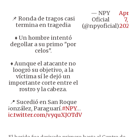
— NPY
April
📌 Ronda de tragos casi
Oficial
7,
termina en tragedia
(@npyoficial)
2026
♦️ Un hombre intentó
degollar a su primo "por
celos".
♦️ Aunque el atacante no
loogró su objetivo, a la
víctima sí le dejó un
importante corte entre el
rostro y la cabeza.
📍 Sucedió en San Roque
González, Paraguarí.
#NPY
…
pic.twitter.com/vyquXJOTdV
El herido fue derivado primero hasta el Centro de