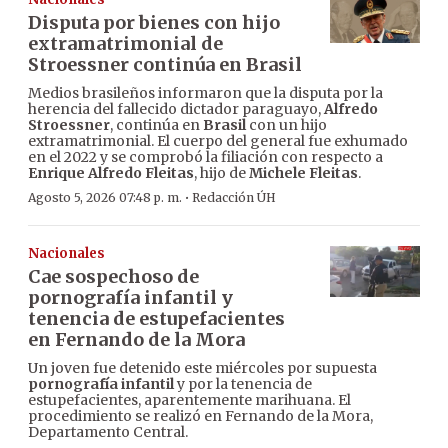
Disputa por bienes con hijo
extramatrimonial de
Stroessner continúa en Brasil
Medios brasileños informaron que la disputa por la
herencia del fallecido dictador paraguayo,
Alfredo
Stroessner
, continúa en
Brasil
con un hijo
extramatrimonial. El cuerpo del general fue exhumado
en el 2022 y se comprobó la filiación con respecto a
Enrique Alfredo Fleitas
, hijo de
Michele Fleitas
.
·
Agosto 5, 2026 07:48 p. m.
Redacción ÚH
Nacionales
Cae sospechoso de
pornografía infantil y
tenencia de estupefacientes
en Fernando de la Mora
Un joven fue detenido este miércoles por supuesta
pornografía infantil
y por la tenencia de
estupefacientes, aparentemente marihuana. El
procedimiento se realizó en Fernando de la Mora,
Departamento Central.