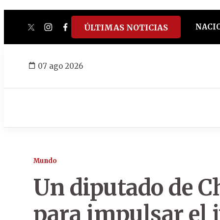
NACI
ÚLTIMAS NOTICIAS
twitter
instagram
facebook
tiktok
youtube
spotify
07 ago 2026
Mundo
Un diputado de Ch
para impulsar el j