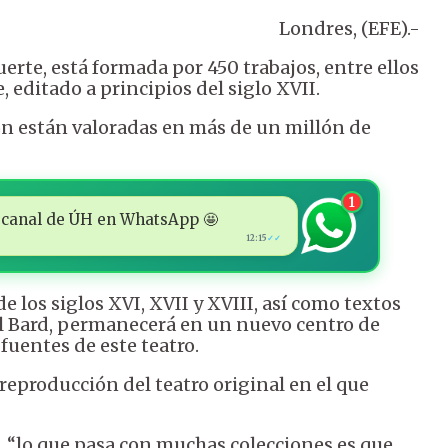
Londres, (EFE).-
erte, está formada por 450 trabajos, entre ellos
, editado a principios del siglo XVII.
ión están valoradas en más de un millón de
1
 al canal de ÚH en WhatsApp 🤩
12:15
✓✓
de los siglos XVI, XVII y XVIII, así como textos
 el Bard, permanecerá en un nuevo centro de
fuentes de este teatro.
reproducción del teatro original en el que
, “lo que pasa con muchas colecciones es que,