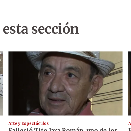
 esta sección
Arte y Espectáculos
A
Falleció Tito Jara Román, uno de los