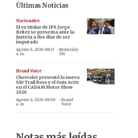
Últimas Noticias
Nacionales
El ex titular de IPS Jorge
Brítez se presenta ante la
Justicia a dos días de ser
imputado
·
Agosto 6, 2026 08:13
Redacción
a. m.
ÚH
Brand Voice
Chevrolet presentó la nueva
S10 Trail Boss y el Onix Activ
en el CADAM Motor Show
2026
·
Agosto 6, 2026 08:00
Brand
a. m.
Voice
Notas más leídas