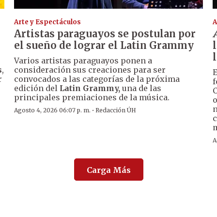
Arte y Espectáculos
A
Artistas paraguayos se postulan por
el sueño de lograr el Latin Grammy
Varios artistas paraguayos ponen a
s
,
consideración sus creaciones para ser
E
r
convocados a las categorías de la próxima
f
edición del
Latin Grammy,
una de las
C
principales premiaciones de la música.
o
n
·
Agosto 4, 2026 06:07 p. m.
Redacción ÚH
c
m
A
Carga Más