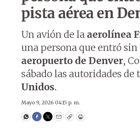
pista aérea en De
Un avión de la
aerolínea F
una persona que entró sin 
aeropuerto de Denver
, C
sábado las autoridades de 
Unidos
.
Mayo 9, 2026 04:15 p. m.
WhatsApp
Facebook
Twitter
Email
Copy
Print