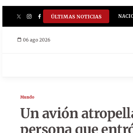
NACI
ÚLTIMAS NOTICIAS
twitter
instagram
facebook
tiktok
youtube
spotify
06 ago 2026
Mundo
Un avión atropell
persona que entró