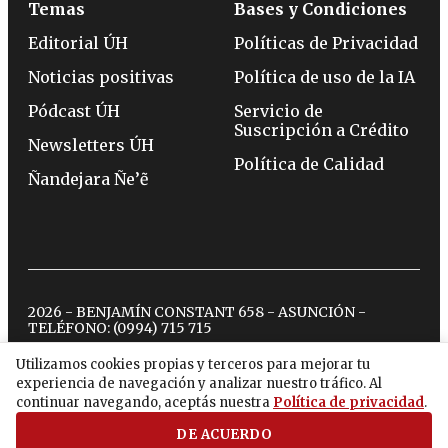
Temas
Bases y Condiciones
Editorial ÚH
Políticas de Privacidad
Noticias positivas
Política de uso de la IA
Pódcast ÚH
Servicio de
Suscripción a Crédito
Newsletters ÚH
Política de Calidad
Ñandejara Ñe’ẽ
2026 - BENJAMÍN CONSTANT 658 - ASUNCIÓN -
TELÉFONO:
(0994) 715 715
Utilizamos cookies propias y terceros para mejorar tu
experiencia de navegación y analizar nuestro tráfico. Al
twitter
instagram
facebook
tiktok
youtube
spotify
continuar navegando, aceptás nuestra
Política de privacidad
.
DE ACUERDO