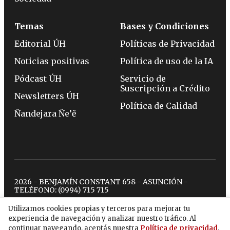
Temas
Bases y Condiciones
Editorial ÚH
Políticas de Privacidad
Noticias positivas
Política de uso de la IA
Pódcast ÚH
Servicio de
Suscripción a Crédito
Newsletters ÚH
Política de Calidad
Ñandejara Ñe’ẽ
2026 - BENJAMÍN CONSTANT 658 - ASUNCIÓN -
TELÉFONO:
(0994) 715 715
Utilizamos cookies propias y terceros para mejorar tu
experiencia de navegación y analizar nuestro tráfico. Al
twitter
instagram
facebook
tiktok
youtube
spotify
continuar navegando, aceptás nuestra
Política de privacidad
.