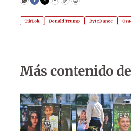
WhatsApp
Facebook
Twitter
Email
Copy
Print
TikTok
Donald Trump
ByteDance
Ora
Más contenido de