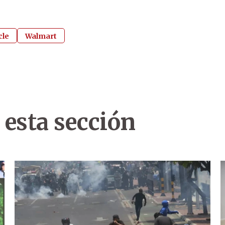
cle
Walmart
 esta sección