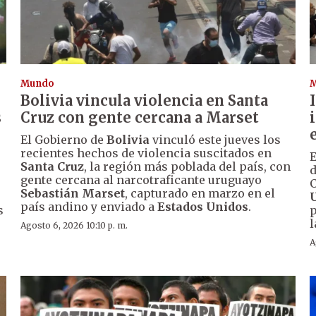
Mundo
Bolivia vincula violencia en Santa
s
Cruz con gente cercana a Marset
El Gobierno de
Bolivia
vinculó este jueves los
recientes hechos de violencia suscitados en
E
Santa Cruz
, la región más poblada del país, con
d
gente cercana al narcotraficante uruguayo
C
Sebastián Marset
, capturado en marzo en el
país andino y enviado a
Estados Unidos
.
s
p
l
Agosto 6, 2026 10:10 p. m.
A