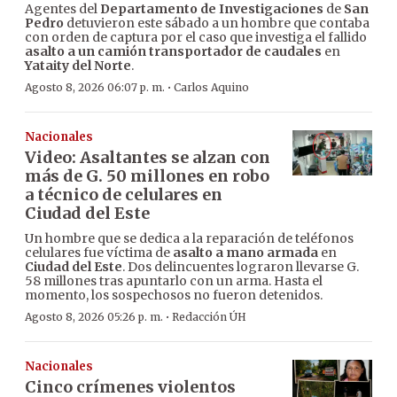
Agentes del
Departamento de Investigaciones
de
San
Pedro
detuvieron este sábado a un hombre que contaba
con orden de captura por el caso que investiga el fallido
asalto a un camión transportador de caudales
en
Yataity del Norte
.
·
Agosto 8, 2026 06:07 p. m.
Carlos Aquino
Nacionales
Video: Asaltantes se alzan con
más de G. 50 millones en robo
a técnico de celulares en
Ciudad del Este
Un hombre que se dedica a la reparación de teléfonos
celulares fue víctima de
asalto a mano armada
en
Ciudad del Este
. Dos delincuentes lograron llevarse G.
58 millones tras apuntarlo con un arma. Hasta el
momento, los sospechosos no fueron detenidos.
·
Agosto 8, 2026 05:26 p. m.
Redacción ÚH
Nacionales
Cinco crímenes violentos