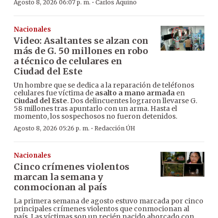
·
Agosto 8, 2026 06:07 p. m.
Carlos Aquino
Nacionales
Video: Asaltantes se alzan con
más de G. 50 millones en robo
a técnico de celulares en
Ciudad del Este
Un hombre que se dedica a la reparación de teléfonos
celulares fue víctima de
asalto a mano armada
en
Ciudad del Este
. Dos delincuentes lograron llevarse G.
58 millones tras apuntarlo con un arma. Hasta el
momento, los sospechosos no fueron detenidos.
·
Agosto 8, 2026 05:26 p. m.
Redacción ÚH
Nacionales
Cinco crímenes violentos
marcan la semana y
conmocionan al país
La primera semana de agosto estuvo marcada por cinco
principales crímenes violentos que conmocionan al
país. Las víctimas son un recién nacido ahorcado con