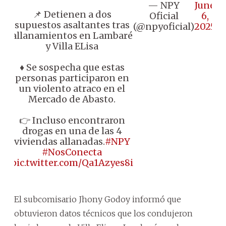
— NPY
June
📌 Detienen a dos
Oficial
6,
supuestos asaltantes tras
(@npyoficial)
2025
allanamientos en Lambaré
y Villa ELisa
♦️ Se sospecha que estas
personas participaron en
un violento atraco en el
Mercado de Abasto.
👉 Incluso encontraron
drogas en una de las 4
viviendas allanadas.
#NPY
#NosConecta
pic.twitter.com/Qa1Azyes8i
El subcomisario Jhony Godoy informó que
obtuvieron datos técnicos que los condujeron