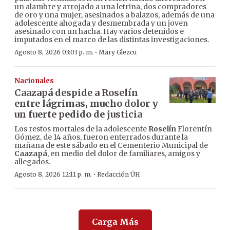
un alambre y arrojado a una letrina, dos compradores
de oro y una mujer, asesinados a balazos, además de una
adolescente ahogada y desmembrada y un joven
asesinado con un hacha. Hay varios detenidos e
imputados en el marco de las distintas investigaciones.
·
Agosto 8, 2026 03:03 p. m.
Mary Glezcu
Nacionales
Caazapá despide a Roselín
entre lágrimas, mucho dolor y
un fuerte pedido de justicia
Los restos mortales de la adolescente
Roselín
Florentín
Gómez, de 14 años, fueron enterrados durante la
mañana de este sábado en el Cementerio Municipal de
Caazapá
, en medio del dolor de familiares, amigos y
allegados.
·
Agosto 8, 2026 12:11 p. m.
Redacción ÚH
Carga Más