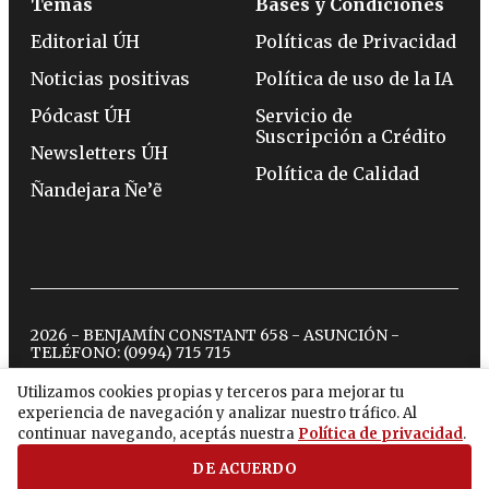
Temas
Bases y Condiciones
Editorial ÚH
Políticas de Privacidad
Noticias positivas
Política de uso de la IA
Pódcast ÚH
Servicio de
Suscripción a Crédito
Newsletters ÚH
Política de Calidad
Ñandejara Ñe’ẽ
2026 - BENJAMÍN CONSTANT 658 - ASUNCIÓN -
TELÉFONO:
(0994) 715 715
Utilizamos cookies propias y terceros para mejorar tu
experiencia de navegación y analizar nuestro tráfico. Al
twitter
instagram
facebook
tiktok
youtube
spotify
continuar navegando, aceptás nuestra
Política de privacidad
.
DE ACUERDO