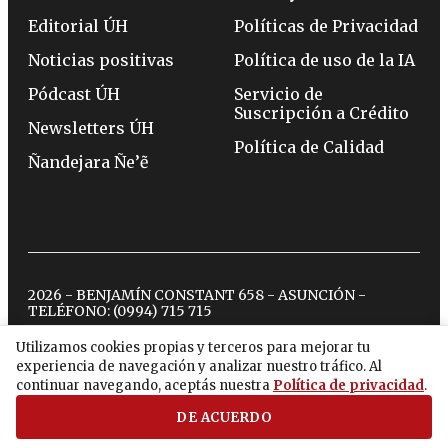
Editorial ÚH
Políticas de Privacidad
Noticias positivas
Política de uso de la IA
Pódcast ÚH
Servicio de
Suscripción a Crédito
Newsletters ÚH
Política de Calidad
Ñandejara Ñe’ẽ
2026 - BENJAMÍN CONSTANT 658 - ASUNCIÓN -
TELÉFONO:
(0994) 715 715
Utilizamos cookies propias y terceros para mejorar tu
experiencia de navegación y analizar nuestro tráfico. Al
twitter
instagram
facebook
tiktok
youtube
spotify
continuar navegando, aceptás nuestra
Política de privacidad
.
DE ACUERDO