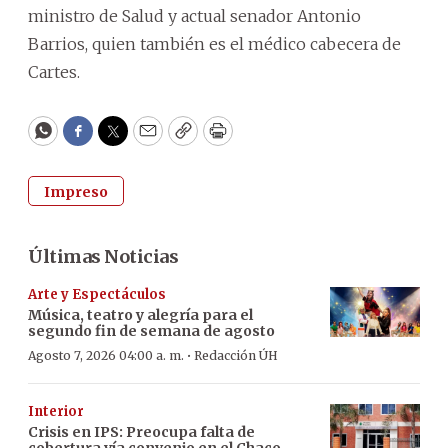
ministro de Salud y actual senador Antonio
Barrios, quien también es el médico cabecera de
Cartes.
WhatsApp
Facebook
Twitter
Email
Copy
Print
Impreso
Últimas Noticias
Arte y Espectáculos
Música, teatro y alegría para el
segundo fin de semana de agosto
·
Agosto 7, 2026 04:00 a. m.
Redacción ÚH
Interior
Crisis en IPS: Preocupa falta de
cobertura vía convenio en el Chaco