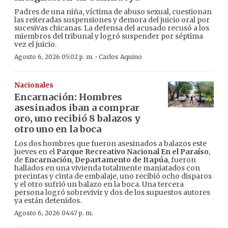
Padres de una niña, víctima de abuso sexual, cuestionan
las reiteradas suspensiones y demora del juicio oral por
sucesivas chicanas. La defensa del acusado recusó a los
miembros del tribunal y logró suspender por séptima
vez el juicio.
·
Agosto 6, 2026 05:02 p. m.
Carlos Aquino
Nacionales
Encarnación: Hombres
asesinados iban a comprar
oro, uno recibió 8 balazos y
otro uno en la boca
Los dos hombres que fueron asesinados a balazos este
jueves en el
Parque Recreativo Nacional En el Paraíso
,
de
Encarnación
,
Departamento de Itapúa
, fueron
hallados en una vivienda totalmente maniatados con
precintas y cinta de embalaje, uno recibió ocho disparos
y el otro sufrió un balazo en la boca. Una tercera
persona logró sobrevivir y dos de los supuestos autores
ya están detenidos.
Agosto 6, 2026 04:47 p. m.