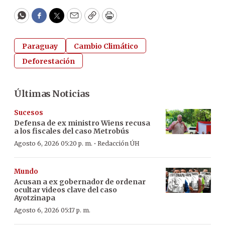
WhatsApp
Facebook
Twitter
Email
Copy
Print
Paraguay
Cambio Climático
Deforestación
Últimas Noticias
Sucesos
Defensa de ex ministro Wiens recusa
a los fiscales del caso Metrobús
·
Agosto 6, 2026 05:20 p. m.
Redacción ÚH
Mundo
Acusan a ex gobernador de ordenar
ocultar videos clave del caso
Ayotzinapa
Agosto 6, 2026 05:17 p. m.