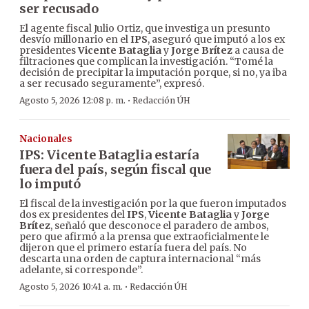
ser recusado
El agente fiscal Julio Ortiz, que investiga un presunto
desvío millonario en el
IPS
, aseguró que imputó a los ex
presidentes
Vicente Bataglia
y
Jorge Brítez
a causa de
filtraciones que complican la investigación. “Tomé la
decisión de precipitar la imputación porque, si no, ya iba
a ser recusado seguramente”, expresó.
·
Agosto 5, 2026 12:08 p. m.
Redacción ÚH
Nacionales
IPS: Vicente Bataglia estaría
fuera del país, según fiscal que
lo imputó
El fiscal de la investigación por la que fueron imputados
dos ex presidentes del
IPS
,
Vicente Bataglia
y
Jorge
Brítez
, señaló que desconoce el paradero de ambos,
pero que afirmó a la prensa que extraoficialmente le
dijeron que el primero estaría fuera del país. No
descarta una orden de captura internacional “más
adelante, si corresponde”.
·
Agosto 5, 2026 10:41 a. m.
Redacción ÚH