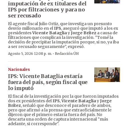
imputación de ex titulares del
IPS por filtraciones y para no
ser recusado
El agente fiscal Julio Ortiz, que investiga un presunto
desvío millonario en el
IPS
, aseguró que imputó a los ex
presidentes
Vicente Bataglia
y
Jorge Brítez
a causa de
filtraciones que complican la investigación. “Tomé la
decisión de precipitar la imputación porque, si no, ya iba
a ser recusado seguramente”, expresó.
·
Agosto 5, 2026 12:08 p. m.
Redacción ÚH
Nacionales
IPS: Vicente Bataglia estaría
fuera del país, según fiscal que
lo imputó
El fiscal de la investigación por la que fueron imputados
dos ex presidentes del
IPS
,
Vicente Bataglia
y
Jorge
Brítez
, señaló que desconoce el paradero de ambos,
pero que afirmó a la prensa que extraoficialmente le
dijeron que el primero estaría fuera del país. No
descarta una orden de captura internacional “más
adelante, si corresponde”.