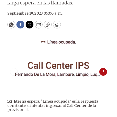
larga espera en las llamadas.
Septiembre 19, 2023 05:00 a. m.
WhatsApp
Facebook
Twitter
Email
Copy
Print
Eterna espera. “Línea ocupada” es la respuesta
1
/
2
2
/
2
constante al intentar ingresar al Call Center de la
Mi 
previsional.