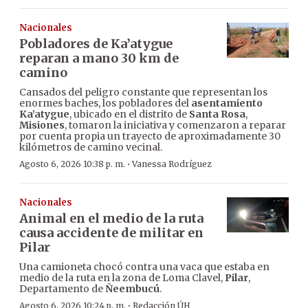
Nacionales
Pobladores de Ka’atygue
reparan a mano 30 km de
camino
Cansados del peligro constante que representan los
enormes baches, los pobladores del
asentamiento
Ka’atygue
, ubicado en el distrito de
Santa Rosa
,
Misiones
, tomaron la iniciativa y comenzaron a reparar
por cuenta propia un trayecto de aproximadamente 30
kilómetros de camino vecinal.
·
Agosto 6, 2026 10:38 p. m.
Vanessa Rodríguez
Nacionales
Animal en el medio de la ruta
causa accidente de militar en
Pilar
Una camioneta chocó contra una vaca que estaba en
medio de la ruta en la zona de Loma Clavel,
Pilar
,
Departamento de
Ñeembucú
.
·
Agosto 6, 2026 10:24 p. m.
Redacción ÚH