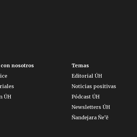
 con nosotros
Temas
ice
Editorial ÚH
riales
Noticias positivas
ón ÚH
Pódcast ÚH
Newsletters ÚH
Ñandejara Ñe’ẽ