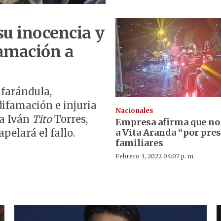
su inocencia y
famación a
farándula,
difamación e injuria
Nacionales
ta Iván
Tito
Torres,
Empresa afirma que no
a Vita Aranda “por pre
pelará el fallo.
familiares
Febrero 3, 2022 04:07 p. m.