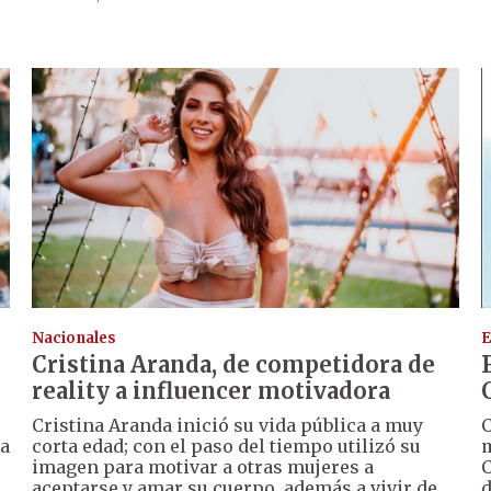
Nacionales
E
Cristina Aranda, de competidora de
reality a influencer motivadora
Cristina Aranda inició su vida pública a muy
C
ta
corta edad; con el paso del tiempo utilizó su
m
imagen para motivar a otras mujeres a
C
aceptarse y amar su cuerpo, además a vivir de
d