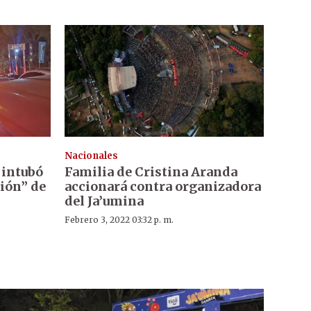
Nacionales
 intubó
Familia de Cristina Aranda
sión” de
accionará contra organizadora
del Ja’umina
Febrero 3, 2022 03:32 p. m.