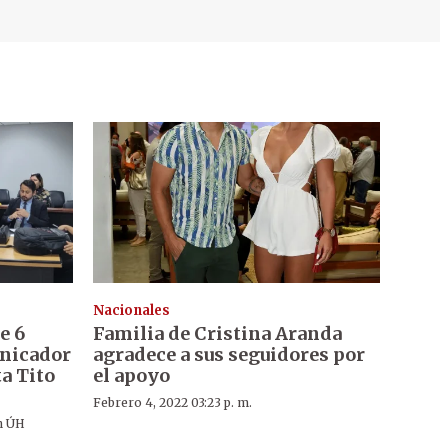
Nacionales
e 6
Familia de Cristina Aranda
unicador
agradece a sus seguidores por
ta Tito
el apoyo
Febrero 4, 2022 03:23 p. m.
n ÚH