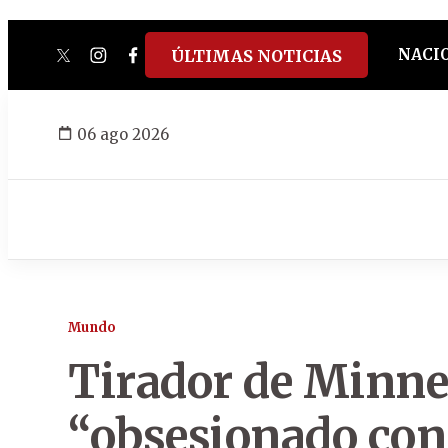
NACI
ÚLTIMAS NOTICIAS
twitter
instagram
facebook
tiktok
youtube
spotify
06 ago 2026
Mundo
Tirador de Minne
“obsesionado con 