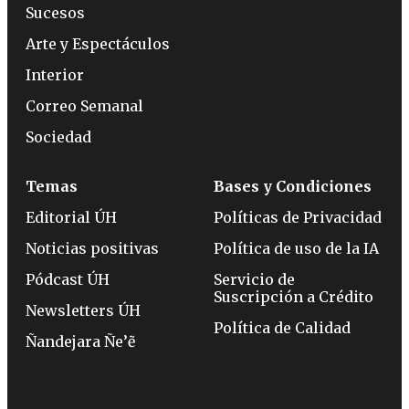
Sucesos
Arte y Espectáculos
Interior
Correo Semanal
Sociedad
Temas
Bases y Condiciones
Editorial ÚH
Políticas de Privacidad
Noticias positivas
Política de uso de la IA
Pódcast ÚH
Servicio de
Suscripción a Crédito
Newsletters ÚH
Política de Calidad
Ñandejara Ñe’ẽ