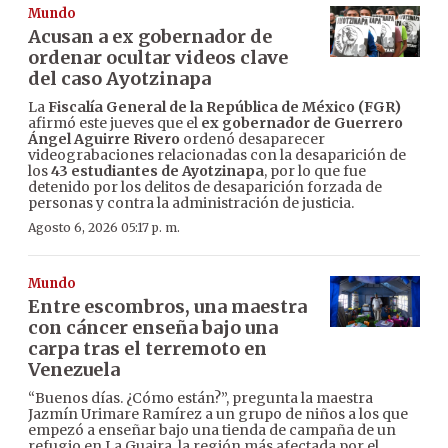
Mundo
Acusan a ex gobernador de
ordenar ocultar videos clave
del caso Ayotzinapa
La
Fiscalía General de la República de México (FGR)
afirmó este jueves que el
ex gobernador de Guerrero
Ángel Aguirre Rivero
ordenó desaparecer
videograbaciones relacionadas con la desaparición de
los
43 estudiantes de Ayotzinapa
, por lo que fue
detenido por los delitos de desaparición forzada de
personas y contra la administración de justicia.
Agosto 6, 2026 05:17 p. m.
Mundo
Entre escombros, una maestra
con cáncer enseña bajo una
carpa tras el terremoto en
Venezuela
“Buenos días. ¿Cómo están?”, pregunta la maestra
Jazmín Urimare Ramírez a un grupo de niños a los que
empezó a enseñar bajo una tienda de campaña de un
refugio en La Guaira, la región más afectada por el