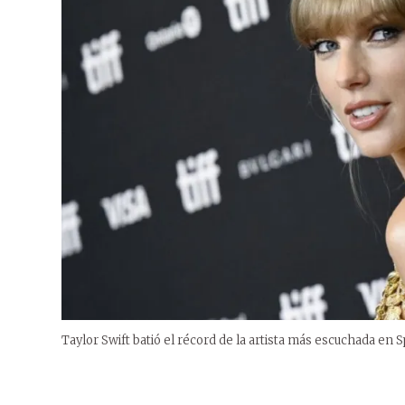
Taylor Swift batió el récord de la artista más escuchada en S