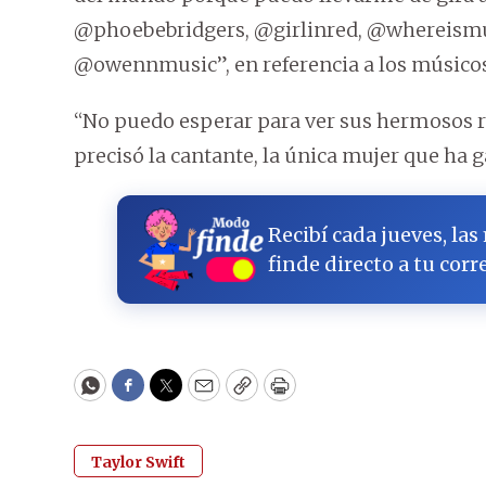
@phoebebridgers, @girlinred, @whereism
@owennmusic”, en referencia a los músico
“No puedo esperar para ver sus hermosos r
precisó la cantante, la única mujer que ha
Recibí cada jueves, las
finde directo a tu corr
WhatsApp
Facebook
Twitter
Email
Copy
Print
Taylor Swift