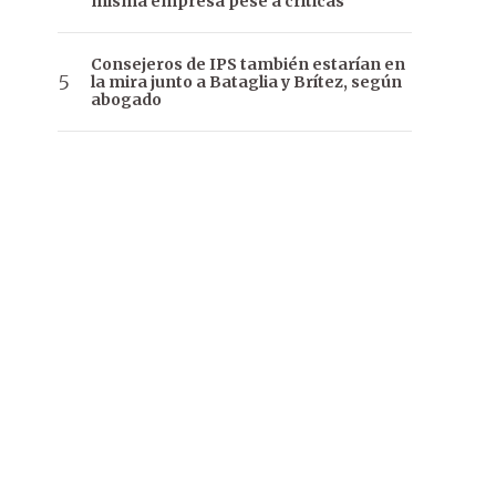
misma empresa pese a críticas
Consejeros de IPS también estarían en
la mira junto a Bataglia y Brítez, según
abogado