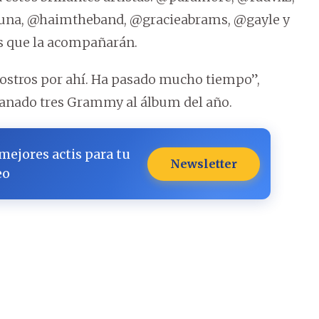
una, @haimtheband, @gracieabrams, @gayle y
s que la acompañarán.
ostros por ahí. Ha pasado mucho tiempo”,
 ganado tres Grammy al álbum del año.
 mejores actis para tu
Newsletter
eo