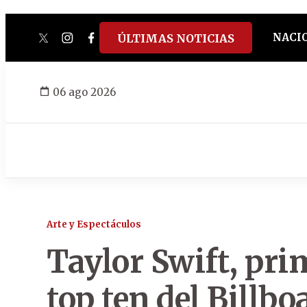
NACI
ÚLTIMAS NOTICIAS
twitter
instagram
facebook
tiktok
youtube
spotify
06 ago 2026
Arte y Espectáculos
Taylor Swift, pri
top ten del Billbo