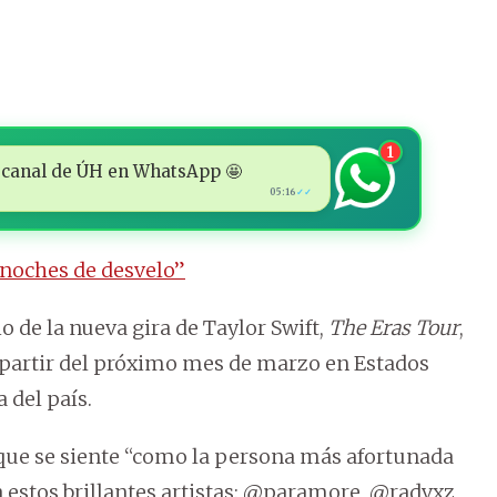
1
 al canal de ÚH en WhatsApp 🤩
05:16
✓✓
 noches de desvelo”
io de la nueva gira de Taylor Swift,
The Eras Tour
,
 partir del próximo mes de marzo en Estados
 del país.
 que se siente “como la persona más afortunada
estos brillantes artistas: @paramore, @radvxz,