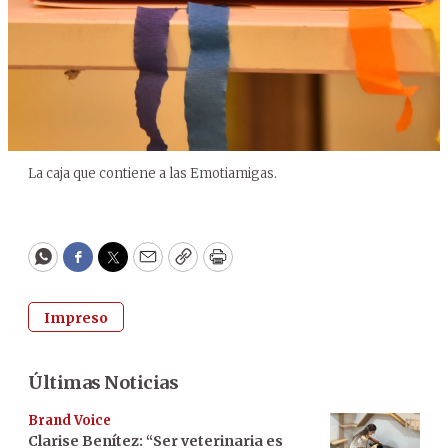
La caja que contiene a las Emotiamigas.
WhatsApp
Facebook
Twitter
Email
Copy
Print
Impreso
Últimas Noticias
Brand Voice
Clarise Benítez: “Ser veterinaria es