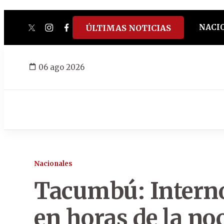
NACI
ÚLTIMAS NOTICIAS
twitter
instagram
facebook
tiktok
youtube
spotify
06 ago 2026
Nacionales
Tacumbú: Interno
en horas de la no