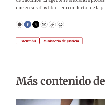
de Tacumbú. El agente se encuentra procesad
que en sus días libres era conductor de la p
WhatsApp
Facebook
Twitter
Email
Copy
Print
Tacumbú
Ministerio de Justicia
Más contenido de