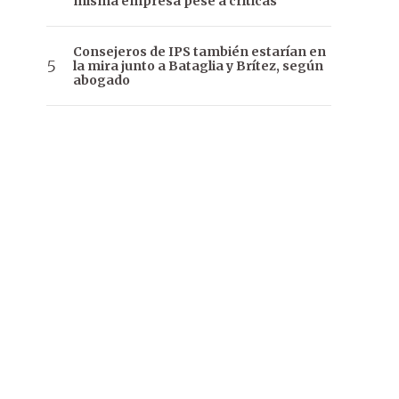
misma empresa pese a críticas
Consejeros de IPS también estarían en
la mira junto a Bataglia y Brítez, según
abogado