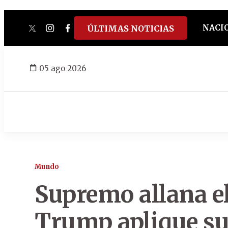
NACI
ÚLTIMAS NOTICIAS
twitter
instagram
facebook
tiktok
youtube
spotify
05 ago 2026
Mundo
Supremo allana e
Trump aplique su