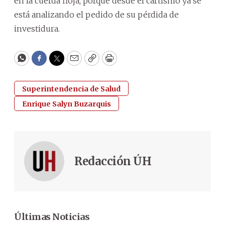
en la cuerda floja, porque desde el cartismo ya se
está analizando el pedido de su pérdida de
investidura.
WhatsApp
Facebook
Twitter
Email
Copy
Print
Superintendencia de Salud
Enrique Salyn Buzarquis
Redacción ÚH
Últimas Noticias