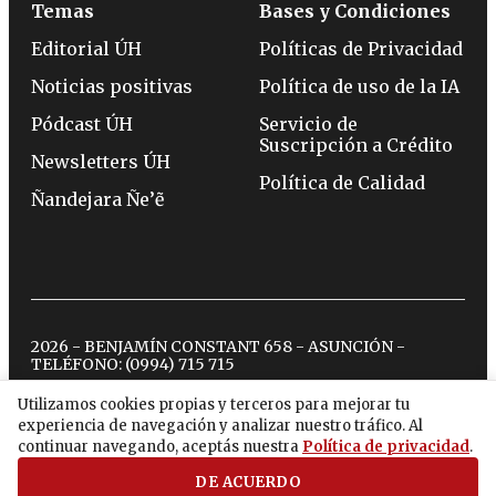
Temas
Bases y Condiciones
Editorial ÚH
Políticas de Privacidad
Noticias positivas
Política de uso de la IA
Pódcast ÚH
Servicio de
Suscripción a Crédito
Newsletters ÚH
Política de Calidad
Ñandejara Ñe’ẽ
2026 - BENJAMÍN CONSTANT 658 - ASUNCIÓN -
TELÉFONO:
(0994) 715 715
Utilizamos cookies propias y terceros para mejorar tu
experiencia de navegación y analizar nuestro tráfico. Al
twitter
instagram
facebook
tiktok
youtube
spotify
continuar navegando, aceptás nuestra
Política de privacidad
.
DE ACUERDO