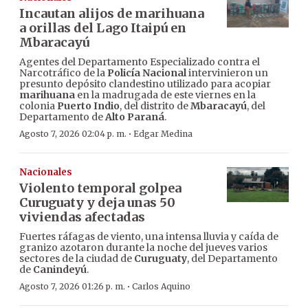
Incautan alijos de marihuana
a orillas del Lago Itaipú en
Mbaracayú
Agentes del Departamento Especializado contra el
Narcotráfico de la
Policía Nacional
intervinieron un
presunto depósito clandestino utilizado para acopiar
marihuana
en la madrugada de este viernes en la
colonia
Puerto Indio
, del distrito de
Mbaracayú
, del
Departamento de
Alto Paraná
.
·
Agosto 7, 2026 02:04 p. m.
Edgar Medina
Nacionales
Violento temporal golpea
Curuguaty y deja unas 50
viviendas afectadas
Fuertes ráfagas de viento, una intensa lluvia y caída de
granizo azotaron durante la noche del jueves varios
sectores de la ciudad de
Curuguaty
, del Departamento
de
Canindeyú
.
·
Agosto 7, 2026 01:26 p. m.
Carlos Aquino