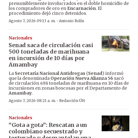
presumiblemente involucrados en el doble homicidio de
los compradores de oro en
Encarnación
. El
procedimiento dejó cinco detenidos.
·
Agosto 7, 2026 09:13 a. m.
Antonio Rolín
Nacionales
Senad saca de circulación casi
500 toneladas de marihuana
en incursión de 10 días por
Amambay
La
Secretaría Nacional Antidrogas
(
Senad
) informó
que la denominada
Operación Nueva Alianza 56
sacó
de circulación 498 toneladas de marihuana en 10 días de
incursiones en zonas boscosas por el Departamento de
Amambay
.
·
Agosto 7, 2026 08:21 a. m.
Redacción ÚH
Nacionales
“Gota a gota”: Rescatan a un
colombiano secuestrado y
torturado y desmantelan una