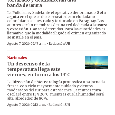
banda de usura
La Policía llevó adelante el operativo denominado
Gota
a gota
en el que se dio el rescate de un ciudadano
colombiano secuestrado y torturado en Paraguay. Los
autores serían miembros de una red dedicada a la
usura
y
extorsión
. Hay seis detenidos. Para las autoridades es
llamativo que la modalidad ligada al crimen organizado
se instale en el país.
·
Agosto 7, 2026 07:47 a. m.
Redacción ÚH
Nacionales
Un descenso de la
temperatura llega este
viernes, en torno a los 13°C
La
Dirección de Meteorología
pronostica una jornada
fresca, con cielo mayormente nublado y vientos
moderados del sur para este viernes. La temperatura
oscilará entre 13 y 20°C, mientras que la humedad será
alta, alrededor de 80%.
·
Agosto 7, 2026 07:12 a. m.
Redacción ÚH